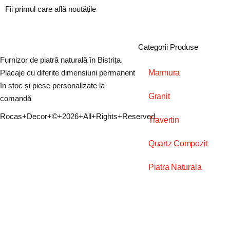
Fii primul care află noutățile
Categorii Produse
Furnizor de piatră naturală în Bistrița.
Marmura
Placaje cu diferite dimensiuni permanent
în stoc și piese personalizate la
Granit
comandă
Rocas+Decor+©+2026+All+Rights+Reserved
Travertin
Quartz Compozit
Piatra Naturala