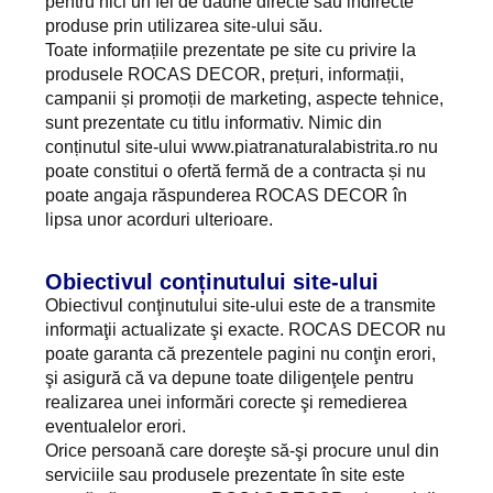
pentru nici un fel de daune directe sau indirecte
produse prin utilizarea site-ului său.
Toate informațiile prezentate pe site cu privire la
produsele ROCAS DECOR, prețuri, informații,
campanii și promoții de marketing, aspecte tehnice,
sunt prezentate cu titlu informativ. Nimic din
conținutul site-ului www.piatranaturalabistrita.ro nu
poate constitui o ofertă fermă de a contracta și nu
poate angaja răspunderea ROCAS DECOR în
lipsa unor acorduri ulterioare.
Obiectivul conținutului site-ului
Obiectivul conţinutului site-ului este de a transmite
informaţii actualizate şi exacte. ROCAS DECOR nu
poate garanta că prezentele pagini nu conţin erori,
şi asigură că va depune toate diligenţele pentru
realizarea unei informări corecte şi remedierea
eventualelor erori.
Orice persoană care doreşte să-şi procure unul din
serviciile sau produsele prezentate în site este