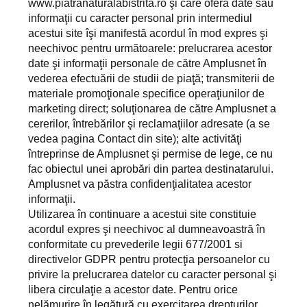
www.piatranaturalabistrita.ro şi care oferă date sau
informaţii cu caracter personal prin intermediul
acestui site îşi manifestă acordul în mod expres şi
neechivoc pentru următoarele: prelucrarea acestor
date şi informaţii personale de către Amplusnet în
vederea efectuării de studii de piaţă; transmiterii de
materiale promoţionale specifice operaţiunilor de
marketing direct; soluţionarea de către Amplusnet a
cererilor, întrebărilor şi reclamaţiilor adresate (a se
vedea pagina Contact din site); alte activităţi
întreprinse de Amplusnet şi permise de lege, ce nu
fac obiectul unei aprobări din partea destinatarului.
Amplusnet va păstra confidenţialitatea acestor
informaţii.
Utilizarea în continuare a acestui site constituie
acordul expres şi neechivoc al dumneavoastră în
conformitate cu prevederile legii 677/2001 si
directivelor GDPR pentru protecţia persoanelor cu
privire la prelucrarea datelor cu caracter personal şi
libera circulaţie a acestor date. Pentru orice
nelămurire în legătură cu exercitarea drepturilor