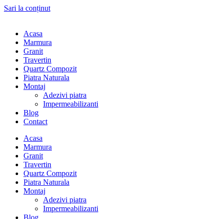
Sari la conținut
Acasa
Marmura
Granit
Travertin
Quartz Compozit
Piatra Naturala
Montaj
Adezivi piatra
Impermeabilizanti
Blog
Contact
Acasa
Marmura
Granit
Travertin
Quartz Compozit
Piatra Naturala
Montaj
Adezivi piatra
Impermeabilizanti
Blog