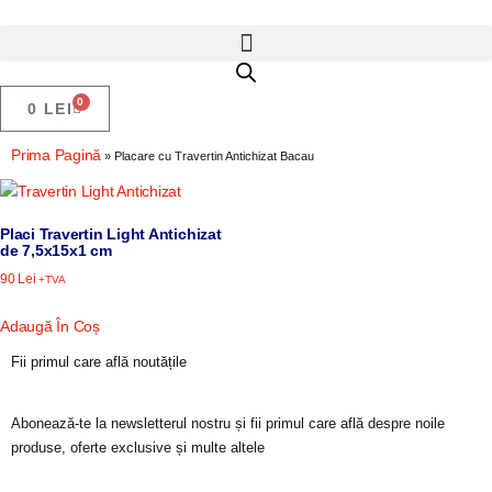
0
0
LEI
Prima Pagină
»
Placare cu Travertin Antichizat Bacau
Placi Travertin Light Antichizat
de 7,5x15x1 cm
90
Lei
+TVA
Adaugă În Coș
Fii primul care află noutățile
Abonează-te la newsletterul nostru și fii primul care află despre noile
produse, oferte exclusive și multe altele