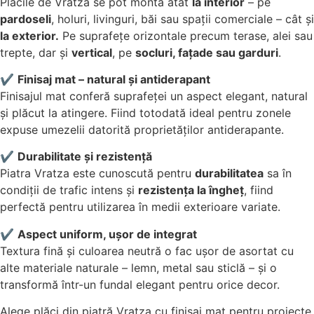
Plăcile de Vratza se pot monta atât
la interior
– pe
pardoseli
, holuri, livinguri, băi sau spații comerciale – cât și
la exterior.
Pe suprafețe orizontale precum terase, alei sau
trepte, dar și
vertical
, pe
socluri, fațade sau garduri
.
✔️
Finisaj mat – natural și antiderapant
Finisajul mat conferă suprafeței un aspect elegant, natural
și plăcut la atingere. Fiind totodată ideal pentru zonele
expuse umezelii datorită proprietăților antiderapante.
✔️
Durabilitate și rezistență
Piatra Vratza este cunoscută pentru
durabilitatea
sa în
condiții de trafic intens și
rezistența la îngheț
, fiind
perfectă pentru utilizarea în medii exterioare variate.
✔️
Aspect uniform, ușor de integrat
Textura fină și culoarea neutră o fac ușor de asortat cu
alte materiale naturale – lemn, metal sau sticlă – și o
transformă într-un fundal elegant pentru orice decor.
Alege plăci din piatră Vratza cu finisaj mat pentru proiecte