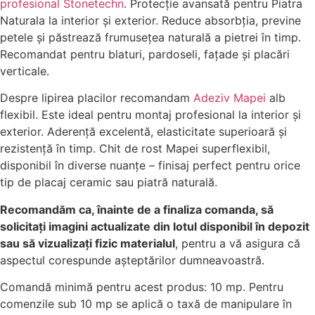
profesional Stonetechn
. Protecție avansată pentru Piatra
Naturala la interior și exterior. Reduce absorbția, previne
petele și păstrează frumusețea naturală a pietrei în timp.
Recomandat pentru blaturi, pardoseli, fațade și placări
verticale.
Despre lipirea placilor recomandam
Adeziv Mapei
alb
flexibil. Este ideal pentru montaj profesional la interior și
exterior. Aderență excelentă, elasticitate superioară și
rezistență în timp. Chit de rost Mapei superflexibil,
disponibil în diverse nuanțe – finisaj perfect pentru orice
tip de placaj ceramic sau piatră naturală.
Recomandăm ca, înainte de a finaliza comanda, să
solicitați imagini actualizate din lotul disponibil în depozit
sau să vizualizați fizic materialul
, pentru a vă asigura că
aspectul corespunde așteptărilor dumneavoastră.
Comandă minimă pentru acest produs: 10 mp. Pentru
comenzile sub 10 mp se aplică o taxă de manipulare în