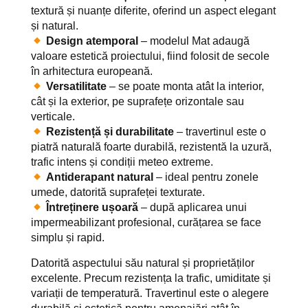
textură și nuanțe diferite, oferind un aspect elegant
și natural.
Design atemporal
– modelul Mat adaugă
valoare estetică proiectului, fiind folosit de secole
în arhitectura europeană.
Versatilitate
– se poate monta atât la interior,
cât și la exterior, pe suprafețe orizontale sau
verticale.
Rezistență și durabilitate
– travertinul este o
piatră naturală foarte durabilă, rezistentă la uzură,
trafic intens și condiții meteo extreme.
Antiderapant natural
– ideal pentru zonele
umede, datorită suprafeței texturate.
Întreținere ușoară
– după aplicarea unui
impermeabilizant profesional, curățarea se face
simplu și rapid.
Datorită aspectului său natural și proprietăților
excelente. Precum rezistența la trafic, umiditate și
variații de temperatură. Travertinul este o alegere