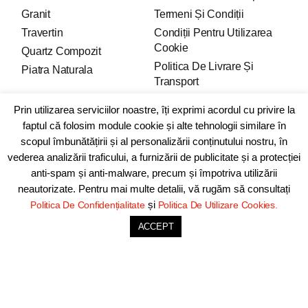
Granit
Termeni Și Condiții
Travertin
Condiții Pentru Utilizarea
Cookie
Quartz Compozit
Politica De Livrare Și
Piatra Naturala
Transport
Politica De Retur Și
Prin utilizarea serviciilor noastre, îți exprimi acordul cu privire la
Retragere
faptul că folosim module cookie și alte tehnologii similare în
scopul îmbunătățirii și al personalizării conținutului nostru, în
FORMULAR DE
vederea analizării traficului, a furnizării de publicitate și a protecției
RETRAGERE
anti-spam și anti-malware, precum și împotriva utilizării
neautorizate. Pentru mai multe detalii, vă rugăm să consultați
și
Politica De Confidențialitate
Politica De Utilizare Cookies.
Social Links
Contact Info
ACCEPT
Facebook
+40 736 388 208
Instagram
+40 736 388 206
TikTok
office@rocasdecor.ro
Youtube