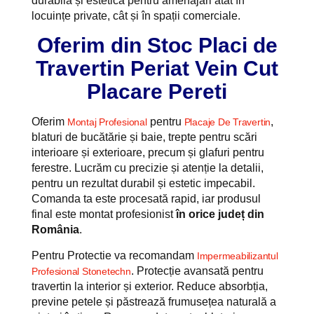
durabilă și estetică pentru amenajări atât în
locuințe private, cât și în spații comerciale.
Oferim din Stoc Placi de
Travertin Periat Vein Cut
Placare Pereti
Oferim
pentru
,
Montaj Profesional
Placaje De Travertin
blaturi de bucătărie și baie, trepte pentru scări
interioare și exterioare, precum și glafuri pentru
ferestre. Lucrăm cu precizie și atenție la detalii,
pentru un rezultat durabil și estetic impecabil.
Comanda ta este procesată rapid, iar produsul
final este montat profesionist
în orice județ din
România
.
Pentru Protectie va recomandam
Impermeabilizantul
. Protecție avansată pentru
Profesional Stonetechn
travertin la interior și exterior. Reduce absorbția,
previne petele și păstrează frumusețea naturală a