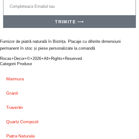
TRIMITE ⟶
Furnizor de piatră naturală în Bistrița. Placaje cu diferite dimensiuni
permanent în stoc și piese personalizate la comandă
Rocas+Decor+©+2026+All+Rights+Reserved
Categorii Produse
Marmura
Granit
Travertin
Quartz Compozit
Piatra Naturala