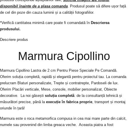
disponibil înainte de a plasa comanda
. Produsul poate să difere ușor față
de cel din poze din cauza luminii și a calității fotografiilor.
*Verifică cantitatea minimă care poate fi comandată în
Descrierea
produsului.
Descriere produs
Marmura Cipollino
Marmura Cipollino Lastra
d
e 2 cm Pentru Piese Speciale Pe Comandă.
Oferim soluția completă, rapidă și elegantă pentru proiectul tau. La comanda
prelucram Blaturi personalizate, Trepte și contratrepte, Pardoseli de lux.
Oferim Placări verticale, Mese, console, mobilier personalizat, Obiecte
decorative. La noi găsești
soluția completă
: de la consultanță tehnică și
măsurători precise, până la
execuție în fabrica proprie
, transport și montaj
oriunde în țară!
Marmura este o roca metamorfica compusa in cea mai mare parte din calcit,
numele sau provenind din limba greaca veche. Aceasta piatra a fost