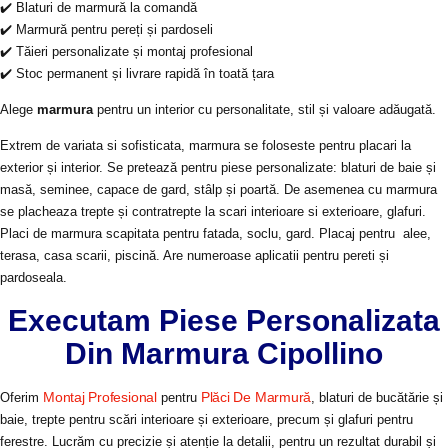
✔️ Blaturi de marmură la comandă
✔️ Marmură pentru pereți și pardoseli
✔️ Tăieri personalizate și montaj profesional
✔️ Stoc permanent și livrare rapidă în toată țara
Alege
marmura
pentru un interior cu personalitate, stil și valoare adăugată.
Extrem de variata si sofisticata, marmura se foloseste pentru placari la
exterior și interior. Se pretează pentru piese personalizate: blaturi de baie și
masă, seminee, capace de gard, stâlp și poartă. De asemenea cu marmura
se placheaza trepte și contratrepte la scari interioare si exterioare, glafuri.
Placi de marmura scapitata pentru fatada, soclu, gard. Placaj pentru alee,
terasa, casa scarii, piscină. Are numeroase aplicatii pentru pereti și
pardoseala.
Executam Piese Personalizata
Din Marmura Cipollino
Montaj Profesional
Plăci De Marmură
Oferim
pentru
, blaturi de bucătărie și
baie, trepte pentru scări interioare și exterioare, precum și glafuri pentru
ferestre. Lucrăm cu precizie și atenție la detalii, pentru un rezultat durabil și