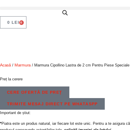
0
LEI
0
Acasă
Marmura
/
/ Marmura Cipollino Lastra de 2 cm Pentru Piese Speciale
Preț la cerere
CERE OFERTĂ DE PREȚ
TRIMITE MESAJ DIRECT PE WHATASPP
Important de știut:
*
Piatra este un produs natural, iar fiecare lot este unic. Pentru a te asigura că
produsul corespunde așteptărilor tale,
solicită imagini ale lotului