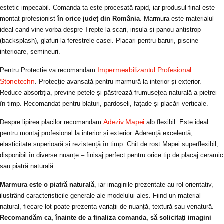
estetic impecabil. Comanda ta este procesată rapid, iar produsul final este
montat profesionist
în orice județ din România
. Marmura este materialul
ideal cand vine vorba despre Trepte la scari, insula si panou antistrop
(backsplash), glafuri la ferestrele casei. Placari pentru baruri, piscine
interioare, semineuri.
Impermeabilizantul Profesional
Pentru Protectie va recomandam
Stonetechn
. Protecție avansată pentru marmură la interior și exterior.
Reduce absorbția, previne petele și păstrează frumusețea naturală a pietrei
în timp. Recomandat pentru blaturi, pardoseli, fațade și placări verticale.
Adeziv Mapei
Despre lipirea placilor recomandam
alb flexibil. Este ideal
pentru montaj profesional la interior și exterior. Aderență excelentă,
elasticitate superioară și rezistență în timp. Chit de rost Mapei superflexibil,
disponibil în diverse nuanțe – finisaj perfect pentru orice tip de placaj ceramic
sau piatră naturală.
Marmura este o piatră naturală
, iar imaginile prezentate au rol orientativ,
ilustrând caracteristicile generale ale modelului ales. Fiind un material
natural, fiecare lot poate prezenta variații de nuanță, textură sau venatură.
Recomandăm ca, înainte de a finaliza comanda, să solicitați imagini