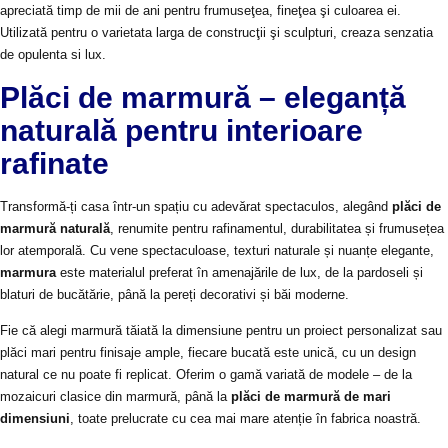
apreciată timp de mii de ani pentru frumuseţea, fineţea şi culoarea ei.
Utilizată pentru o varietata larga de construcţii şi sculpturi, creaza senzatia
de opulenta si lux.
Plăci de marmură – eleganță
naturală pentru interioare
rafinate
Transformă-ți casa într-un spațiu cu adevărat spectaculos, alegând
plăci de
marmură naturală
, renumite pentru rafinamentul, durabilitatea și frumusețea
lor atemporală. Cu vene spectaculoase, texturi naturale și nuanțe elegante,
marmura
este materialul preferat în amenajările de lux, de la pardoseli și
blaturi de bucătărie, până la pereți decorativi și băi moderne.
Fie că alegi marmură tăiată la dimensiune pentru un proiect personalizat sau
plăci mari pentru finisaje ample, fiecare bucată este unică, cu un design
natural ce nu poate fi replicat. Oferim o gamă variată de modele – de la
mozaicuri clasice din marmură, până la
plăci de marmură de mari
dimensiuni
, toate prelucrate cu cea mai mare atenție în fabrica noastră.